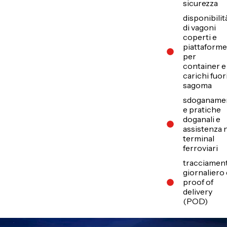
sicurezza
disponibilit
di vagoni
coperti e
piattaform
per
container e
carichi fuor
sagoma
sdoganame
e pratiche
doganali e
assistenza 
terminal
ferroviari
tracciamen
giornaliero
proof of
delivery
(POD)