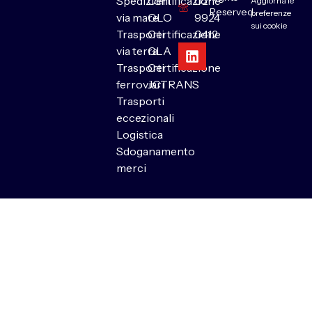
Spedizioni
Certificazione
02
Aggiorna le
Reserved.
preferenze
via mare
OLO
9924
sui cookie
Trasporti
Certificazione
0412
via terra
GLA
Trasporti
Certificazione
ferroviari
JCTRANS
Trasporti
eccezionali
Logistica
Sdoganamento
merci