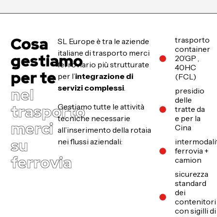
Cosa
trasporto
SL Europe è tra le aziende
container
italiane di trasporto merci
gestiamo
20’GP ,
ferroviario più strutturate
40HC
per te
per l’
integrazione di
(FCL)
servizi complessi
.
nel
presidio
delle
trasporto
Gestiamo tutte le attività
tratte da
tecniche necessarie
e per la
merci
Cina
all’inserimento della rotaia
su
nei flussi aziendali:
intermodali
ferrovia +
ferrovia
camion
sicurezza
standard
dei
contenitori
con sigilli di