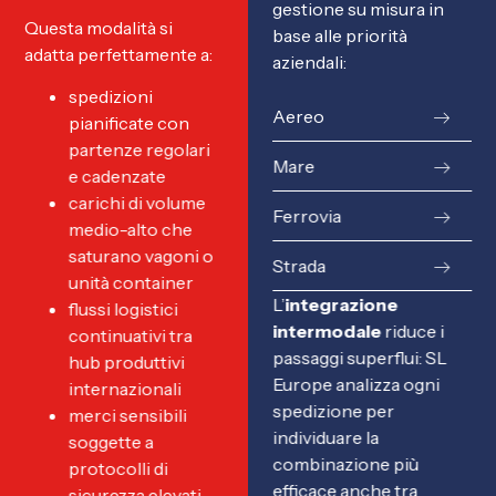
gestione su misura in
Questa modalità si
base alle priorità
adatta perfettamente a:
aziendali:
spedizioni
Aereo
pianificate con
partenze regolari
Mare
e cadenzate
carichi di volume
Ferrovia
medio-alto che
saturano vagoni o
Strada
unità container
L’
integrazione
flussi logistici
intermodale
riduce i
continuativi tra
passaggi superflui: SL
hub produttivi
Europe analizza ogni
internazionali
spedizione per
merci sensibili
individuare la
soggette a
combinazione più
protocolli di
efficace anche tra
sicurezza elevati.