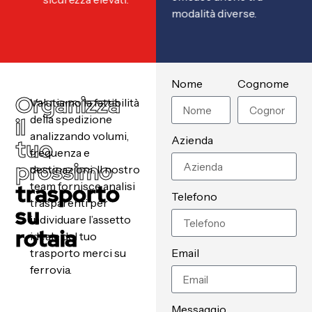
modalità diverse.
Nome
Cognome
Organizza
Valutiamo la fattibilità
il
della spedizione
analizzando volumi,
Azienda
tuo
frequenza e
prossimo
destinazioni. Il nostro
trasporto
team fornisce analisi
Telefono
trasparenti per
su
individuare l’assetto
rotaia
ideale del tuo
trasporto merci su
Email
ferrovia.
Messaggio