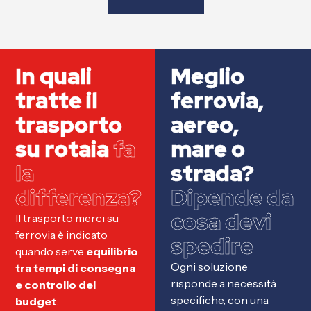
In quali
Meglio
tratte il
ferrovia,
trasporto
aereo,
su rotaia
fa
mare o
la
strada?
differenza?
Dipende da
cosa devi
Il trasporto merci su
ferrovia è indicato
spedire
quando serve
equilibrio
Ogni soluzione
tra tempi di consegna
risponde a necessità
e controllo del
specifiche, con una
budget
.