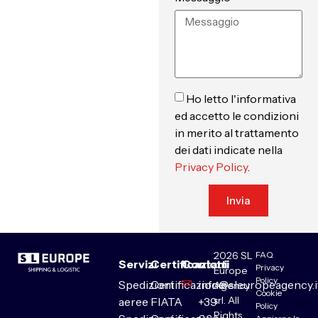
Ho letto l'informativa
ed accetto le condizioni
in merito al trattamento
dei dati indicate nella
Privacy Policy
.
Invia
2026 SL
FAQ
Servizi
Certificazioni
Contatti
Privacy
Europe
Policy
Spedizioni
Certificazione
info@sleuropeagency.i
Agency
Cookie
srl. All
aeree
FIATA
+39
Policy
Rights