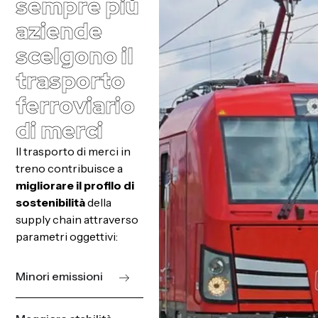
sempre più
aziende
scelgono il
trasporto
ferroviario
di merci
Il trasporto di merci in
treno contribuisce a
migliorare il profilo di
sostenibilità
della
supply chain attraverso
parametri oggettivi:
Minori emissioni