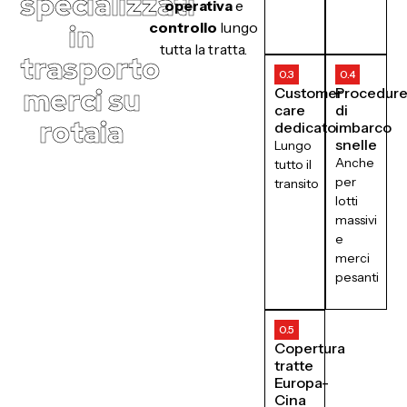
specializzati
operativa
e
in
controllo
lungo
tutta la tratta.
trasporto
0.3
0.4
merci su
Customer
Procedur
care
di
rotaia
dedicato
imbarco
snelle
Lungo
Anche
tutto il
per
transito
lotti
massivi
e
merci
pesanti
0.5
Copertura
tratte
Europa-
Cina