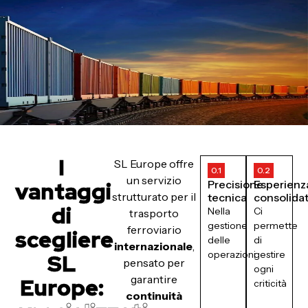
I
SL Europe offre
0.1
0.2
un servizio
vantaggi
Precisione
Esperienz
strutturato per il
tecnica
consolida
di
Nella
Ci
trasporto
gestione
permette
ferroviario
scegliere
delle
di
internazionale
,
operazioni
gestire
SL
pensato per
ogni
garantire
Europe:
criticità
continuità